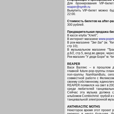
Для бронирования VIP-биле
reaper@synth.ru
Выкупить VIP-билет можно буд
22:00.
Стоимость билетов на after-par
300 рублей.
Предварительная продажа би
В кассе клуба "Хлеб";
В интернет магазине
www.popma
В рок-магазине "Зиг-Заг" (м. "К
стр 10);
В музыкальном магазине "Тран
д.6/2, стр.5, вход во дворе, через
Рок-магазин "У дяди Бори" м. Чи
REAPER
Васи Валлис – в прошлом ди
главной future-pop-группы пла
поп-группы NamNamBulu, сего
совместной работе с Феликсом
своему собственному, единоли
REAPER появился на свет в 200
среди любителей танцевальног
Сейчас эта музыка должна с
альбомов Combichrist: грубой и
танцевальной электронной муз
ANTHRACITIC MOTHS
Некоторое время этот проект р
перерос в нечто большее. И