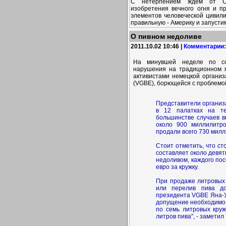
С нетерпением ждём от Са
изобретения вечного огня и п
элементов человеческой цивили
правильную - Америку и запусти
О пивном недоливе
2011.10.02 10:46 |
Комментарии:
На минувшей неделе по со
нарушения на традиционном п
активистами немецкой организа
(VGBE), борющейся с проблемо
Представители организа
в 12 палатках на те
большинстве случаев в
около 900 миллилитр
продали всего 730 милл
Стоит отметить, что ст
составляет около девят
недоливом, каждого по
евро за кружку.
При продаже литровых 
или перелив пива д
президента VGBE Яна-Уль
допущение необходимо 
по семь литровых круж
литров пива", - заметил