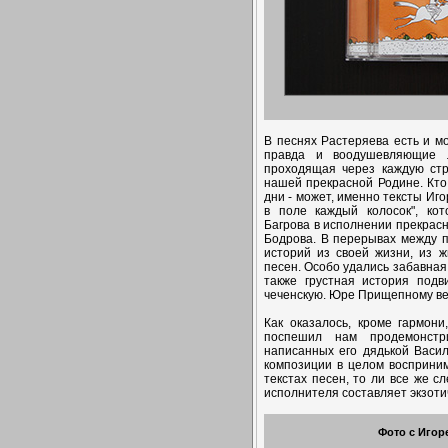
В песнях Растеряева есть и мо
правда и воодушевляющие л
проходящая через каждую стр
нашей прекрасной Родине. Кто
дни - может, именно тексты Иго
в поле каждый колосок", ко
Багрова в исполнении прекрас
Бодрова. В перерывах между п
историй из своей жизни, из ж
песен. Особо удались забавная 
также грустная история под
чеченскую. Юре Прищепному ве
Как оказалось, кроме гармони
поспешил нам продемонстри
написанных его дядькой Васи
композиции в целом восприним
текстах песен, то ли все же 
исполнителя составляет экзот
Фото с Игор