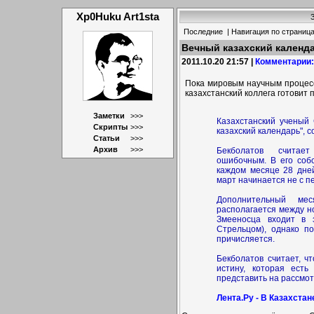
Xp0Huku Art1sta
Последние
| Навигация по страни
Вечный казахский календ
2011.10.20 21:57 |
Комментарии:
Пока мировым научным процесс
казахстанский коллега готовит 
Заметки
>>>
Казахстанский ученый
Скрипты
>>>
казахский календарь", 
Статьи
>>>
Архив
>>>
Бекболатов считае
ошибочным. В его собс
каждом месяце 28 дней
март начинается не с пе
Дополнительный ме
располагается между н
Змееносца входит в 
Стрельцом), однако п
причисляется.
Бекболатов считает, чт
истину, которая ест
представить на рассмо
Лента.Ру - В Казахста