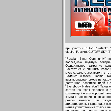
при участии REAPER (electro 
electro, Россия), CUTOFF:SKY (T
"Russian Synth Community" 
последнюю шумную вечерин
Официальное закрытие кон
Расстаться с лишними калор
музыка самого жесткого и в то
Валлиса (Frozen Plasma, 
взрывоопасная смесь из хард-
достойное развитие идей Co
"Everybody Hates You"! Танцу
состав из трех человек с 
композиций – это хороший тем
сэмплы, зловещие синтезаторн
резким вокалом. Вас ожид
андерграундных танцполах все
менее убийственные треки с не
не оставят ни единого шанса ус