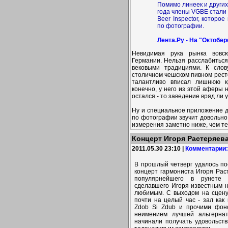
Помимо линеек и други
года члены VGBE стали
Beer Inspector, которо
по фотографии.
Лента.Ру - На "Октобе
Невидимая рука рынка вовсю
Германии. Нельзя расслабиться
вековыми традициями. К слов
столичном чешском пивном ресто
талантливо вписал лишнюю кр
конечно, у него из этой аферы
остался - то заведение вряд ли
Ну и специальное приложение 
по фотографии звучит довольно 
измерения заметно ниже, чем т
Концерт Игоря Растеряев
2011.05.30 23:10 |
Комментарии:
В прошлый четверг удалось по
концерт гармониста Игоря Рас
популярнейшего в рунете 
сделавшего Игоря известным н
любимым. С выходом на сцену 
почти на целый час - зал как
Zdob Si Zdub и прочими фон
неимением лучшей альтернат
начинали получать удовольств