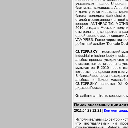
участникам – ранее Unbekannt
блэк-метал командах, а Adept (
и даже учился играть на скри
близка мелодика dark-electro
стилей в совокупности с тягой
концерт ANTHRACITIC MOTHS 
2010-го года в Москве и получ
отыграла ряд концертов в раз
одной сцене с американцами 
VAMPIRES. Ровно через год по
дебютный альбом "Delicate Devil
CUTOFF:SKY
– московский муз
industrial и techno body musi
альбом проекта увидел свет 
отзывов, как со стороны слуш
музыкантов. В 2010 проект вы
которым последовал ряд высту
В ближайшее время ожидается
альбома и более масштабн
CUTOFF:SKY является DJ XA
диджеев России.
Отсебятина:
Что-то совсем не м
Поиск внеземных цивили
2011.04.28 12:21 |
Комментарии:
Исполнительный директор инсти
что возглавляемый им прое
финансирования. Работа ма