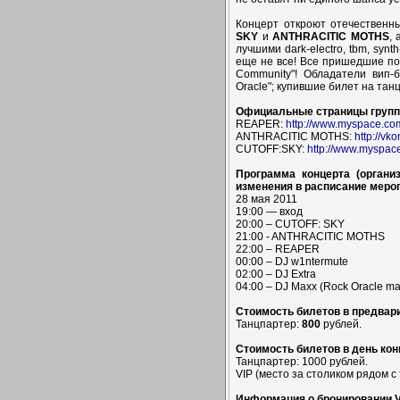
Концерт откроют отечественн
SKY
и
ANTHRACITIC MOTHS
, 
лучшими dark-electro, tbm, synt
еще не все! Все пришедшие по
Community"! Обладатели вип-
Oracle"; купившие билет на танц
Официальные страницы групп
REAPER:
http://www.myspace.co
ANTHRACITIC MOTHS:
http://vk
CUTOFF:SKY:
http://www.myspac
Программа концерта (органи
изменения в расписание мероп
28 мая 2011
19:00 — вход
20:00 – CUTOFF: SKY
21:00 - ANTHRACITIC MOTHS
22:00 – REAPER
00:00 – DJ w1ntermute
02:00 – DJ Extra
04:00 – DJ Maxx (Rock Oracle maga
Стоимость билетов в предвар
Танцпартер:
800
рублей.
Стоимость билетов в день кон
Танцпартер: 1000 рублей.
VIP (место за столиком рядом с
Информация о бронировании VI