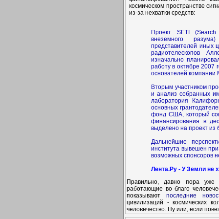
космическом пространстве сиг
из-за нехватки средств:
Проект SETI (Search fo
внеземного разума
представителей иных ц
радиотелескопов Алл
изначально планировал
работу в октябре 2007 
основателей компании M
Вторым участником прое
и анализ собранных им
лаборатория Калифорн
основных грантодателе
фонд США, который сок
финансирования в дес
выделено на проект из
Дальнейшие перспект
института вывешен при
возможных спонсоров н
Лента.Ру - У Земли не 
Правильно, давно пора уже 
работающие во благо человечес
показывают
последние новос
цивилизаций - космических ко
человечество. Ну или, если пове