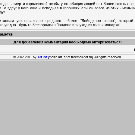
 в день смерти королевской особы у скорбящих людей нет более важных воп
а! А вдруг у него еще и исподнее в горошек? Или он вовсе из этих - меньш
ть?
танцам универсальное средство - балет "Лебединое озеро", который
го угодно - будь то беспорядки в Лондоне или уход из жизни монарха!
заметке
Для добавления комментария необходимо авторизоваться!
..
© 2002-2011 by
Art1st
[mailto art1st at freemail dot ru]. All rights reserved.