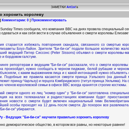
ЗАМЕТКИ
Art1st
'а
о хоронить королеву
 |
Комментарии: 0
|
Прокомментировать
 Sunday Times сообщила, что компания BBC на днях провела специальный се
к одеваться и как себя вести в случае объявления о смерти королевы Елизавет
ия старается избежать повторения скандала, связанного со смертью кор
лизаветы Боуз-Лайон. Зрители "Би-би-си" подали большое количество жало
вший ведущий Питер Сиссонс (Peter Sissons) объявил о смерти королевы-м
 и бордовом галстуке.
нинге репортерам и ведущим "Би-би-си" рассказали, что о смерти королевы 
она произойдет, нужно сообщать в черном пиджаке, белой рубашке и черном
объясняли, с каким выражением лица и с какой интонацией нужно объявлять 
и. Подобные же правила касаются смерти принца Уэльского (на данный 
лежит принцу Чарльзу) и герцога Кэмбриджского (титул принца Уильяма). На 
из членов королевской семьи в офисе BBC всегда хранятся строгие костюмы.
чай смерти одного из лиц "номер один" у "Би-би-си" заготовлена специальн
яция на всех телеканалах и радиостанциях компании будет приостановл
ения новости о смерти будет включен национальный гимн Великобритан
ейшей особы проходят на 12 день после смерти. До похорон все развлекат
"Би-би-си" убираются.
Ру - Ведущих "Би-би-си" научили правильно хоронить королеву
нно демократическое общество, в котором все равны, но некоторые равнее!