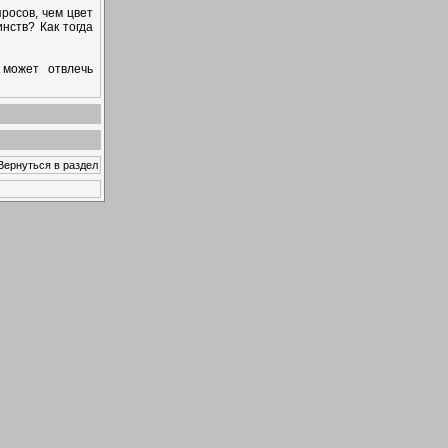
росов, чем цвет
инств? Как тогда
 может отвлечь
.Вернуться в раздел