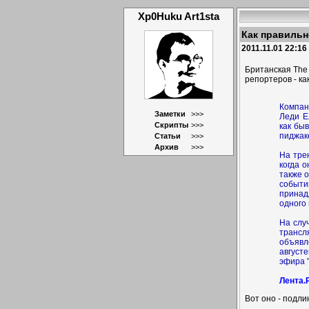
Xp0Huku Art1sta
Как правильн
2011.11.01 22:16
Британская The
репортеров - ка
Компан
Заметки
>>>
Леди Е
Скрипты
>>>
как бы
пиджаке
Статьи
>>>
Архив
>>>
На тре
когда 
также 
событи
принад
одного 
На слу
трансл
объявл
август
эфира 
Лента.
Вот оно - подли