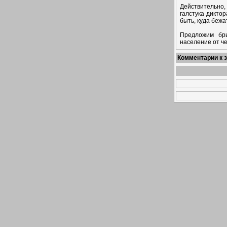
Действительно,
галстука диктор
быть, куда бежа
Предложим бри
население от че
Комментарии к 