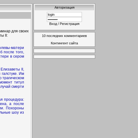
Авторизация
Вход
/
Регистрация
минар для своих
ы II:
10 последних комментариев
Контингент сайта
олевы-матери
б после того,
атери в сером
Елизаветы II,
 галстуке. Им
о трагическом
момент титул
случай смерти
ая процедура:
ена, а после
ии. Похороны
ельные шоу из