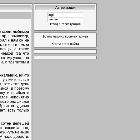
Авторизация
Вход
/
Регистрация
ик моей любимой
тор, продюссер,
10 последних комментариев
хал к нам он не
Контингент сайта
краткое и емкое
олицы, а также
нецкой (за что
оэтому узнал он
и, с трепетом и
ожалению, никто
по уважительным
, весь тот день
мся, и поэтому
ану и прибыл в
атов, непонятно
есте ряд дисков
Приятно удивил
ет, есть только
и сотен депешей
не воспитанная,
сь, чуть меньше
DM надо дорасти.