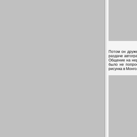
Потом он друже
раздаче автогр
Общение на нер
было не попро
рисунка в Монгол