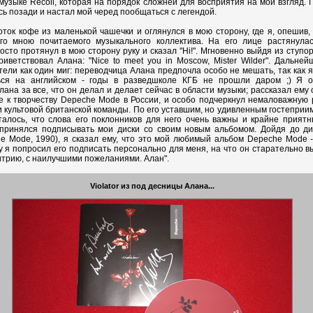
музыке Recoil, которая на порядок сложней для восприятия на мой взгляд. 
ь позади и настал мой черед пообщаться с легендой.
оток кофе из маленькой чашечки и оглянулся в мою сторону, где я, опешив, 
ого мною почитаемого музыкального коллектива. На его лице растянула
осто протянул в мою сторону руку и сказал "Hi!". Мгновенно выйдя из ступо
риветствовал Алана: "Nice to meet you in Moscow, Mister Wilder". Дальне
ели как один миг: переводчица Алана предпочла особо не мешать, так как я
ься на английском - годы в разведшколе КГБ не прошли даром ;) Я о
ана за все, что он делал и делает сейчас в области музыки; рассказал ему 
е к творчеству Depeche Mode в России, и особо подчеркнул немаловажную 
и культовой британской команды. По его уставшим, но удивленным гостеприи
талось, что слова его поклонников для него очень важны и крайне приятн
 принялся подписывать мои диски со своим новым альбомом. Дойдя до ди
che Mode, 1990), я сказал ему, что это мой любимый альбом Depeche Mode
му я попросил его подписать персонально для меня, на что он старательно в
итрию, с наилучшими пожеланиями. Алан".
Violator из под десницы Алана...