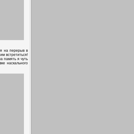
ся на перерыв в
им встретиться!
а память я чуть
ке наскального