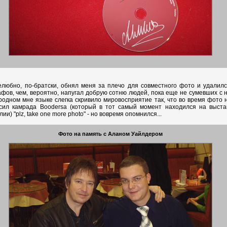
любно, по-братски, обнял меня за плечо для совместного фото и удалил
афов, чем, вероятно, напугал добрую сотню людей, пока еще не сумевших с н
одном мне языке слегка скривило мировосприятие так, что во время фото н
сил камрада Boodersa (который в тот самый момент находился на выстав
ии) "plz, take one more photo" - но вовремя опомнился...
Фото на память с Аланом Уайлдером