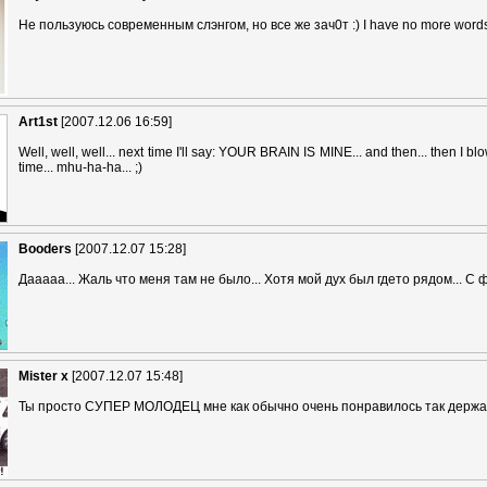
Не пользуюсь современным слэнгом, но все же зач0т :) I have no more word
Art1st
[2007.12.06 16:59]
Well, well, well... next time I'll say: YOUR BRAIN IS MINE... and then... then I bl
time... mhu-ha-ha... ;)
Booders
[2007.12.07 15:28]
Дааааа... Жаль что меня там не было... Хотя мой дух был гдето рядом... С 
Mister x
[2007.12.07 15:48]
Ты просто СУПЕР МОЛОДЕЦ мне как обычно очень понравилось так держать!!!!!!!