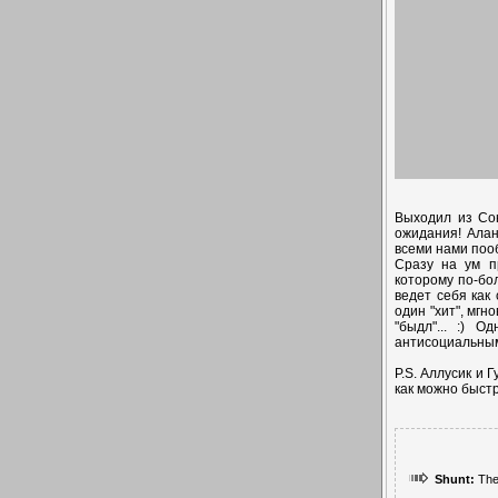
Выходил из Со
ожидания! Алан
всеми нами поо
Сразу на ум п
которому по-бо
ведет себя как
один "хит", мг
"быдл"... :) 
антисоциальным
P.S. Аллусик и 
как можно быстр
Shunt:
The 