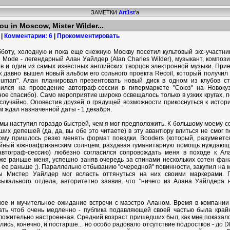
ЗАМЕТКИ
Art1st
'а
ou in Moscow, Mister Wilder...
 |
Комментарии: 6
|
Прокомментировать
боту, холодную и пока еще снежную Москву посетил культовый экс-участн
 Mode - легендарный Алан Уайлдер (Alan Charles Wilder), музыкант, компози
в и один из самых известных английских творцов электронной музыки. Прие
ак давно вышел новый альбом его сольного проекта Recoil, который получил 
Human". Алан планировал презентовать новый диск в одном из клубов ст
сился на проведение автограф-сессии в гипермаркете "Союз" на Новокуз
ное спасибо). Само мероприятие широко освещалось только в узких кругах, п
 случайно. Оповестив друзей о грядущей возможности прикоснуться к истори
 ждал назначенной даты - 1 декабря.
мы наступил гораздо быстрей, чем я мог предположить. К большому моему с
ших депешей (да, да, вы обе это читаете) в эту авантюру влиться не смог 
ому пришлось резко менять формат поездки. Booders (который, разумеется
ойный южноафриканским солнцем, раздавая гуманитарную помощь нуждающи
автограф-сессию) любезно согласился сопровождать меня в походе к Ал
же раньше меня, успешно заняв очередь за спинами нескольких сотен фан
 ее раньше ;). Параллельно отбыванию "очередной" повинности, закупил на м
бы Мистер Уайлдер мог всласть оттянуться на них своими маркерами. 
зыкального отдела, авторитетно заявив, что "ничего из Алана Уайлдера н
ое и мучительное ожидание встречи с маэстро Аланом. Время в компани
ать чтоб очень медленно - публика подавляющей своей частью была край
оложительно настроенная. Средний возраст пришедших был, как мне показало
ались, конечно, и постарше... но особо радовало отсутствие подростков - до 