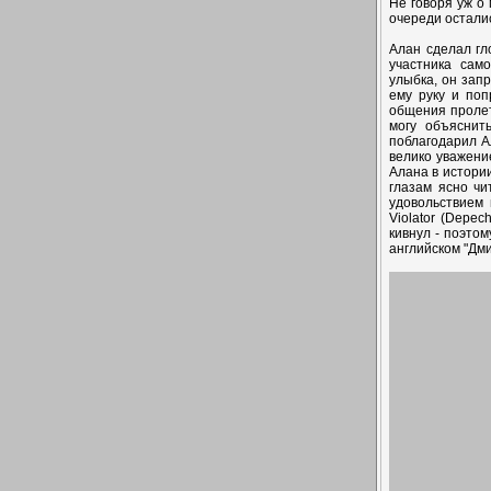
Не говоря уж о 
очереди осталис
Алан сделал гл
участника сам
улыбка, он запр
ему руку и поп
общения пролет
могу объяснит
поблагодарил Ал
велико уважени
Алана в истори
глазам ясно чи
удовольствием
Violator (Depe
кивнул - поэто
английском "Дм