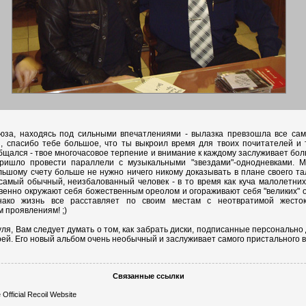
юза, находясь под сильными впечатлениями - вылазка превзошла все са
, спасибо тебе большое, что ты выкроил время для твоих почитателей и 
бщался - твое многочасовое терпение и внимание к каждому заслуживает бол
ришло провести параллели с музыкальными "звездами"-однодневками. М
льшому счету больше не нужно ничего никому доказывать в плане своего та
 самый обычный, неизбалованный человек - в то время как куча малолетних
новенно окружают себя божественным ореолом и огораживают себя "великих" о
Однако жизнь все расставляет по своим местам с неотвратимой жесто
 проявлениям! ;)
Гуля, Вам следует думать о том, как забрать диски, подписанные персонально
ей. Его новый альбом очень необычный и заслуживает самого пристального вн
Связанные ссылки
Official Recoil Website