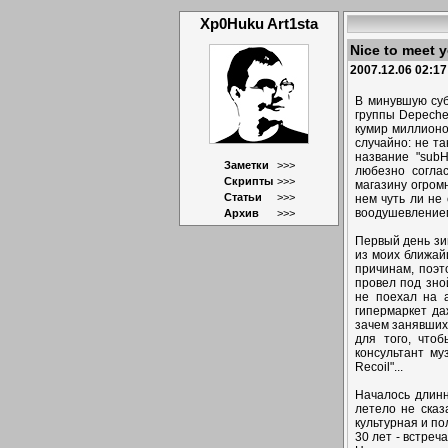
Xp0Huku Art1sta
Nice to meet y
2007.12.06 02:17
В минувшую суб
группы Depeche
кумир миллионо
случайно: не т
название "sub
Заметки
>>>
любезно согла
Скрипты
>>>
магазину огром
Статьи
>>>
нем чуть ли не
воодушевлением
Архив
>>>
Первый день зи
из моих ближай
причинам, поэт
провел под зн
не поехал на 
гипермаркет да
зачем занявших
для того, что
консультант му
Recoil"...
Началось длинн
летело не сказ
культурная и п
30 лет - встреч