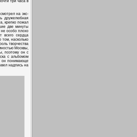
Почти три часа в
смотрел на экс-
сь дружелюбная
ра, крепко пожал
йшие две минуты
 не особо плохо
т всего сердца
о том, насколько
роль творчества
мностью Москвы,
ы, поэтому он с
ска с альбомом
 - он понимающе
ывел надпись на