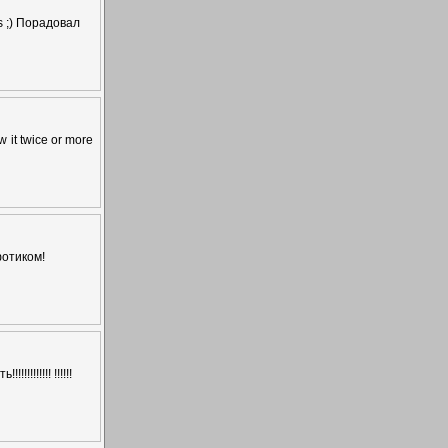
s ;) Порадовал
ow it twice or more
фотиком!
!!!!!! !!!!!!