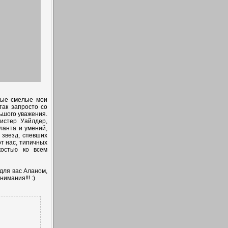
мые смелые мои
так запросто со
ьшого уважения.
истер Уайлдер,
ланта и умений,
 звезд, спевших
т нас, типичных
костью ко всем
 для вас Аланом,
имания!!! :)