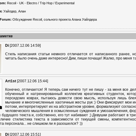
com:
Recoil - UK - Electro / Trip Hop / Experimental
я:
Уайлдер, Алан
Forum:
Обсуждение Recoil, сольного проекта Алана Уайлдера
заметке
Di
[2007.12.06 14:59]
Стиль написания статьи немного отличается от написанного ранее, н
читать было очень даже интересно! Дим, пиши почаще! Жалко, про меня та
Art1st
[2007.12.06 15:44]
Конечно, отличается! Я теперь сам ничего тут не пишу - за меня все де
обученный и натренированный коллектив креативных студенток, кото
персидских коврах, пытаюсь довести свою мысль, используя лишь бле
мычание и многочисленные хаотичные жесты рук :) Они фиксируют мои
потоки, интерпретируют их на абстрактном уровне, формализуют согласно
человеческого мышления в осмысленные суждения и умозаключения, ф
 будущего текста и, собственно, его тут набивают ;) Девушки работают в тр
личие стилистика текста в зависимости от текущей смены, компетентно
а персонала... не слишком ли я разошелся? :))
Di
[2007.12.06 15:51]