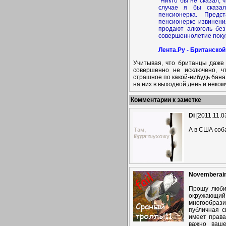
"Никто бы не сказал, 
случае я бы сказал
пенсионерка. Предс
пенсионерке извинения
продают алкоголь бе
совершеннолетие поку
Лента.Ру - Британско
Учитывая, что британцы даже
совершенно не исключено, ч
страшное по какой-нибудь бана
на них в выходной день и неком
Комментарии к заметке
Di
[2011.11.0
А в США соба
Novemberai
Прошу люби
окружающий н
многообраз
публичная с
имеет права
важно ваш