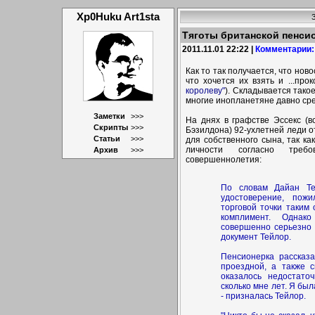
Xp0Huku Art1sta
Тяготы британской пенси
2011.11.01 22:22 |
Комментарии:
Как то так получается, что нов
что хочется их взять и ...про
королеву"
). Складывается тако
многие инопланетяне давно сред
Заметки
>>>
На днях в графстве Эссекс (
Скрипты
>>>
Бэзилдона) 92-ухлетней леди о
Статьи
>>>
для собственного сына, так ка
личности согласно треб
Архив
>>>
совершеннолетия:
По словам Дайан Те
удостоверение, пож
торговой точки таким
комплимент. Однако
совершенно серьезно 
документ Тейлор.
Пенсионерка рассказа
проездной, а также с
оказалось недостаточ
сколько мне лет. Я был
- призналась Тейлор.