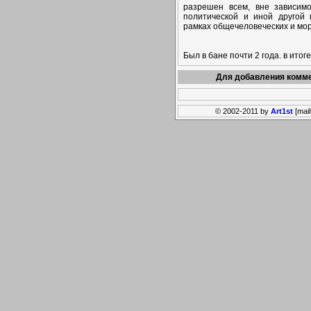
разрешен всем, вне зависим
политической и иной другой
рамках общечеловеческих и мор
Был в бане почти 2 года. в итог
Для добавления комме
© 2002-2011 by
Art1st
[mail